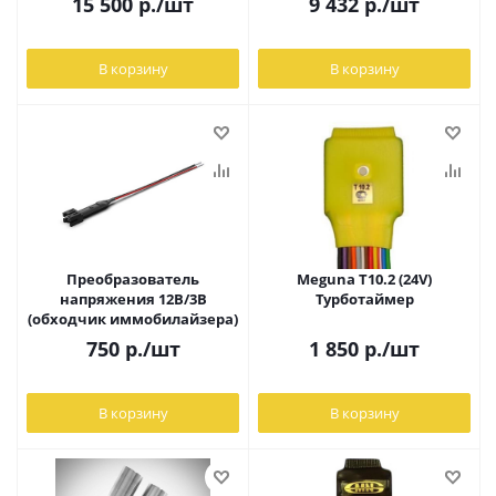
15 500
р.
/шт
9 432
р.
/шт
В корзину
В корзину
Преобразователь
Meguna T10.2 (24V)
напряжения 12В/3В
Турботаймер
(обходчик иммобилайзера)
750
р.
/шт
1 850
р.
/шт
В корзину
В корзину