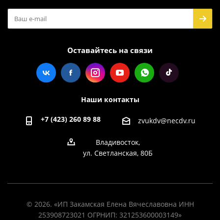
Оставайтесь на связи
Наши контакты
+7 (423) 260 89 88
zvukdv@necdv.ru
Владивосток,
ул. Светланская, 80Б
© 2026. «ИП Закамская Елена Вячеславовна ИНН
253908723021 ОГРНИП: 321253600003149»