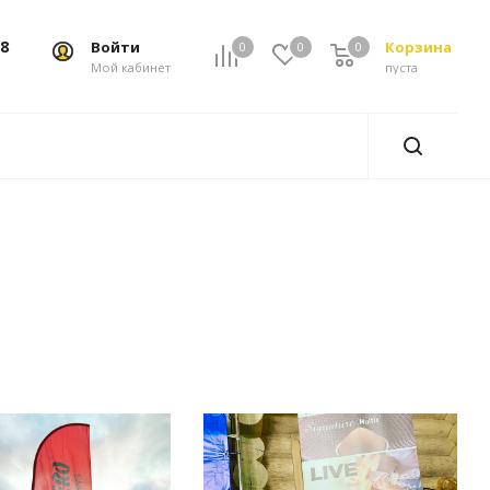
88
Войти
Корзина
0
0
0
0
Мой кабинет
пуста