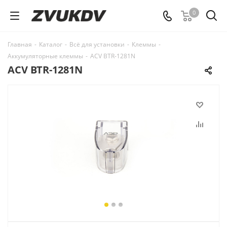
0
Главная
-
Каталог
-
Всё для установки
-
Клеммы
-
Аккумуляторные клеммы
-
ACV BTR-1281N
ACV BTR-1281N