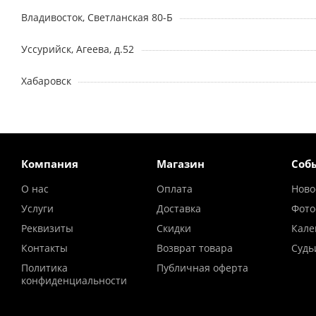
Владивосток, Светланская 80-Б
Уссурийск, Агеева, д.52
Хабаровск
Компания
Магазин
Соб
О нас
Оплата
Ново
Услуги
Доставка
Фото
Реквизиты
Скидки
Кале
Контакты
Возврат товара
Судь
Политика
Публичная оферта
конфиденциальности