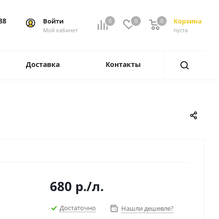
88
Войти
Корзина
0
0
0
0
Мой кабинет
пуста
Доставка
Контакты
680
р.
/л.
Достаточно
Нашли дешевле?