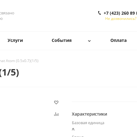
 связано
+7 (423) 260 89 
ью
Не дозвонились?
Услуги
События
Оплата
at Atom (0.5x0.7)(1/5)
(1/5)
Характеристики
Базовая единица
л.