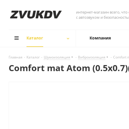
интернет-магазин всего, что
с автозвуком и безопасност
Каталог
Компания
Главная
-
Каталог
-
Шумоизоляция
-
Виброизоляция
-
Comfort m
Comfort mat Atom (0.5x0.7)