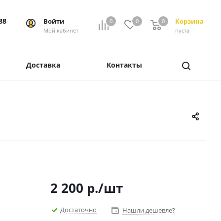
88
Войти
Корзина
0
0
0
0
Мой кабинет
пуста
Доставка
Контакты
2 200
р.
/шт
Достаточно
Нашли дешевле?