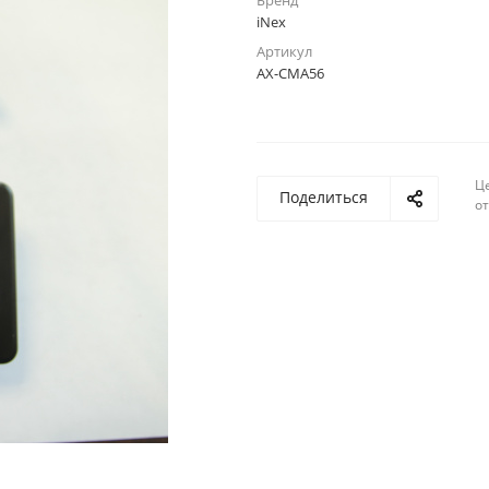
Бренд
iNex
Артикул
AX-CMA56
Ц
Поделиться
о