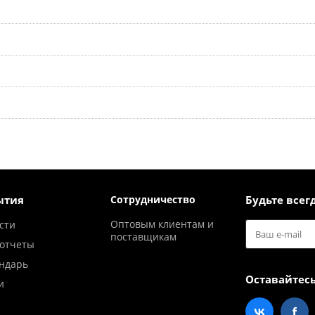
ытия
Сотрудничество
Будьте всегд
Оптовым клиентам и
сти
поставщикам
отчеты
ндарь
Оставайтесь
и