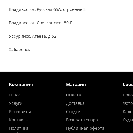
Владивосток, Русская 65А, строение 2
Владивосток, Светланская 80-Б
Уссурийск, Агеева, д.52
Хабаровск
Компания
Магазин
Соб
О нас
Оплата
Ново
Услуги
Доставка
Фото
Реквизиты
Скидки
Кале
Контакты
Возврат товара
Судь
Политика
Публичная оферта