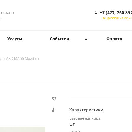
 связано
+7 (423) 260 89 
ью
Не дозвонились?
Услуги
События
Оплата
Nex AX-CMA56 Mazda 5
Характеристики
Базовая единица
шт