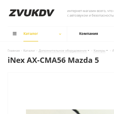
интернет-магазин всего, что
с автозвуком и безопасност
Каталог
Компания
Главная
-
Каталог
-
Дополнительное оборудование
-
Камеры
-
i
iNex AX-CMA56 Mazda 5