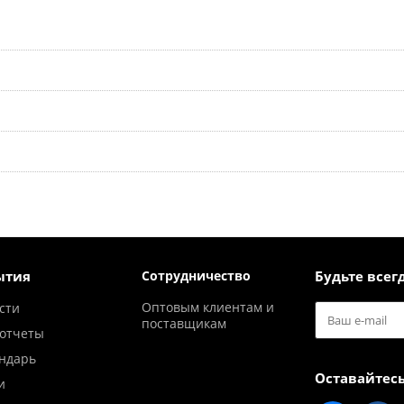
ытия
Сотрудничество
Будьте всегд
Оптовым клиентам и
сти
поставщикам
отчеты
ндарь
Оставайтесь
и