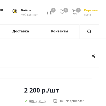
88
Войти
Корзина
0
0
0
0
Мой кабинет
пуста
Доставка
Контакты
2 200
р.
/шт
Достаточно
Нашли дешевле?