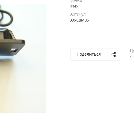
Бренд
iNex
Артикул
AX-CBM35
Ц
Поделиться
о