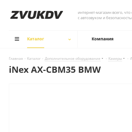
интернет-магазин всего, что
с автозвуком и безопасност
Каталог
Компания
Главная
-
Каталог
-
Дополнительное оборудование
-
Камеры
-
iNex AX-CBM35 BMW