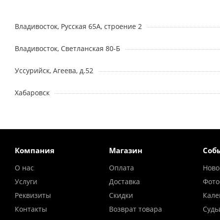
Владивосток, Русская 65А, строение 2
Владивосток, Светланская 80-Б
Уссурийск, Агеева, д.52
Хабаровск
Компания
Магазин
Соб
О нас
Оплата
Ново
Услуги
Доставка
Фото
Реквизиты
Скидки
Кале
Контакты
Возврат товара
Судь