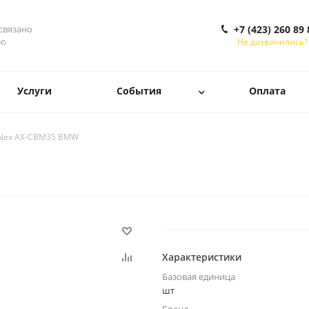
 связано
+7 (423) 260 89 
ью
Не дозвонились?
Услуги
События
Оплата
iNex AX-CBM35 BMW
Характеристики
Базовая единица
шт