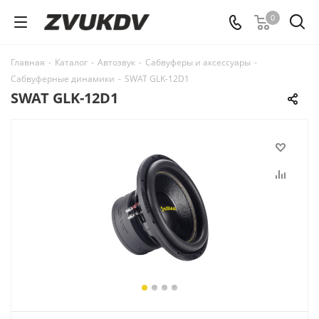
0
Главная
-
Каталог
-
Автозвук
-
Сабвуферы и аксессуары
-
Сабвуферные динамики
-
SWAT GLK-12D1
SWAT GLK-12D1