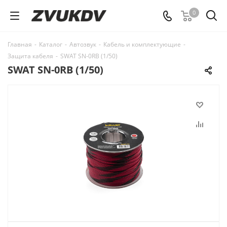
0
Главная
-
Каталог
-
Автозвук
-
Кабель и комплектующие
-
Защита кабеля
-
SWAT SN-0RB (1/50)
SWAT SN-0RB (1/50)