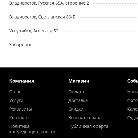
Владивосток, Русская 65А, строение 2
Владивосток, Светланская 80-Б
Уссурийск, Агеева, д.52
Хабаровск
Компания
Магазин
Соб
О нас
Оплата
Ново
Услуги
Доставка
Фото
Реквизиты
Скидки
Кале
Контакты
Возврат товара
Судь
Политика
Публичная оферта
конфиденциальности