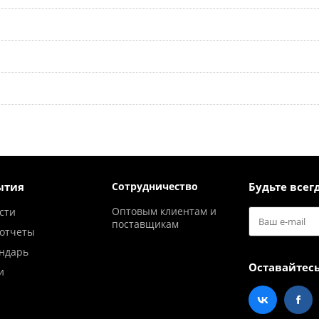
ытия
Сотрудничество
Будьте всегд
Оптовым клиентам и
сти
поставщикам
отчеты
ндарь
Оставайтесь
и