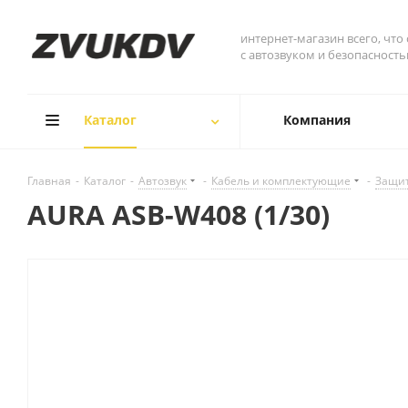
интернет-магазин всего, что
с автозвуком и безопасност
Каталог
Компания
Главная
-
Каталог
-
Автозвук
-
Кабель и комплектующие
-
Защит
AURA ASB-W408 (1/30)