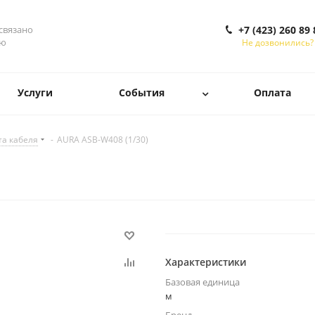
 связано
+7 (423) 260 89 
ью
Не дозвонились?
Услуги
События
Оплата
а кабеля
-
AURA ASB-W408 (1/30)
Характеристики
Базовая единица
м