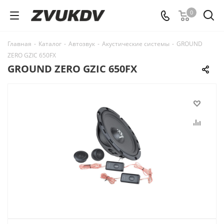
0
Главная
-
Каталог
-
Автозвук
-
Акустические системы
-
GROUND
ZERO GZIC 650FX
GROUND ZERO GZIC 650FX