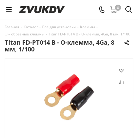
0
Главная
-
Каталог
-
Всё для установки
-
Клеммы
-
О – образные клеммы
-
Titan FD-PT014 B - О-клемма, 4Ga, 8 мм, 1/100
Titan FD-PT014 B - О-клемма, 4Ga, 8
мм, 1/100