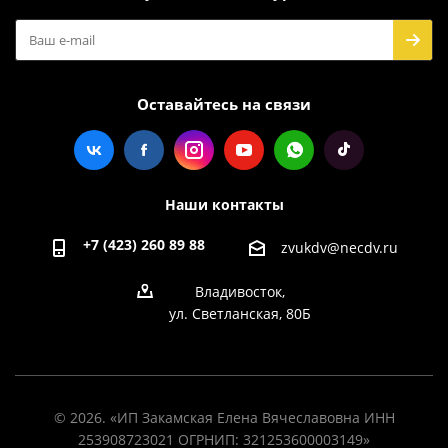
Оставайтесь на связи
Наши контакты
+7 (423) 260 89 88
zvukdv@necdv.ru
Владивосток,
ул. Светланская, 80Б
© 2026. «ИП Закамская Елена Вячеславовна ИНН
253908723021 ОГРНИП: 321253600003149»