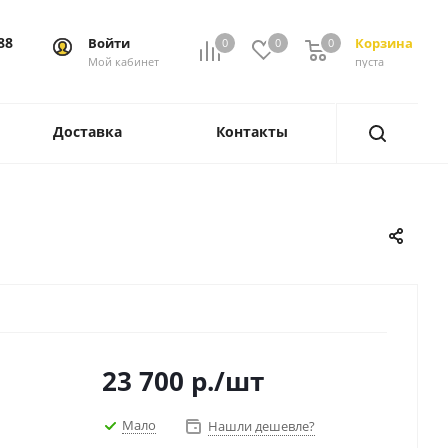
88
Войти
Корзина
0
0
0
0
Мой кабинет
пуста
Доставка
Контакты
23 700
р.
/шт
Мало
Нашли дешевле?