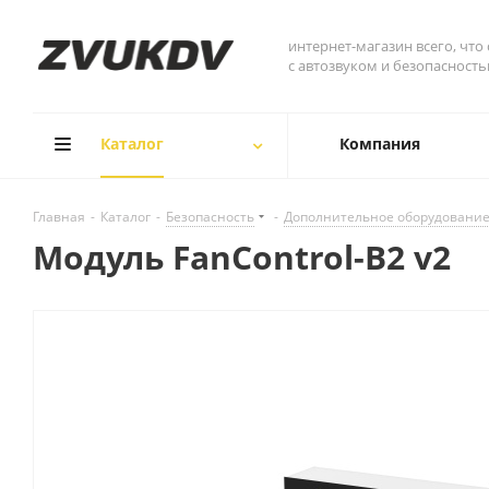
интернет-магазин всего, что
с автозвуком и безопасност
Каталог
Компания
Главная
-
Каталог
-
Безопасность
-
Дополнительное оборудовани
Модуль FanControl-B2 v2