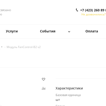
 связано
+7 (423) 260 89 
ью
Не дозвонились?
Услуги
События
Оплата
е
-
Модуль FanControl-B2 v2
Характеристики
Базовая единица
шт