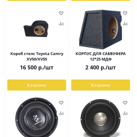
Короб стелс Toyota Camry
КОРПУС ДЛЯ САБВУФЕРА
XV50/XV55
12*25 МДФ
16 500
р.
/шт
2 400
р.
/шт
В корзину
В корзину