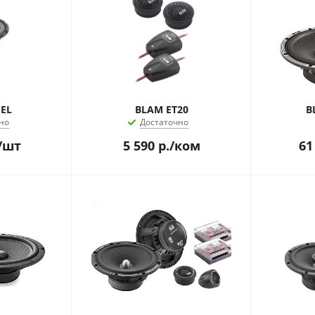
 EL
BLAM ET20
B
но
Достаточно
/шт
5 590
р.
/ком
61