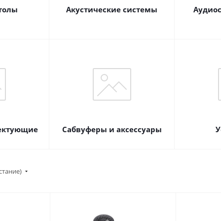
толы
Акустические системы
Аудиос
лектующие
Сабвуферы и аксессуары
У
стание)