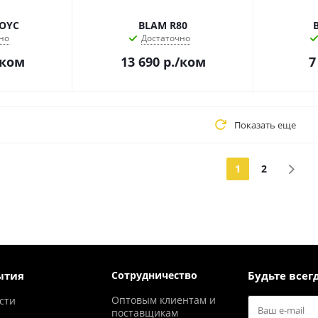
TOYC
BLAM R80
но
Достаточно
/ком
13 690
р.
/ком
7
Показать еще
1
2
ытия
Сотрудничество
Будьте всегд
Оптовым клиентам и
сти
поставщикам