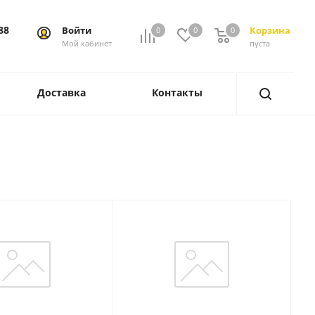
88
Войти
Корзина
0
0
0
0
Мой кабинет
пуста
Доставка
Контакты