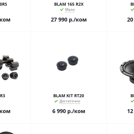
0RS
BLAM 165 R2X
B
Мало
/ком
27 990
р.
/ком
20
R3
BLAM KIT RT20
B
Достаточно
/ком
6 990
р.
/ком
12