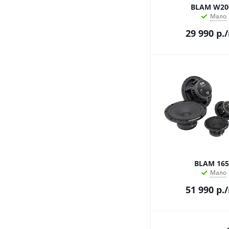
DEAF BONCE
BLAM W20
BLAM
Мало
Nakamichi
29 990
р.
ASPECT
Audio System
BEST BALANCE
CRESCENDO
ESB
FIVE
FOCAL
GOLDHORN
HARMONY
HELIX
MATCH
BLAM 165
Мало
Musway
RAINBOW
51 990
р.
TEYES
Tonemix
ZAPCO