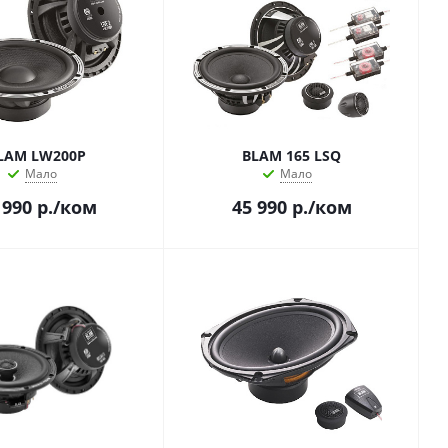
LAM LW200P
BLAM 165 LSQ
Мало
Мало
 990
р.
/ком
45 990
р.
/ком