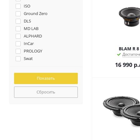
ISO
Ground Zero
DLS
MD LAB
ALPHARD
InCar
BLAM R 8
PROLOGY
Достаточ
Swat
16 990
р.
CDT
Aura
INFINITY
KENWOOD
Сбросить
Sound Quest
VLC
ACV
AMP
ARIA
КОРПУС