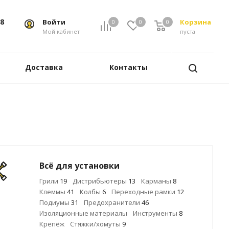
88
Войти
Корзина
0
0
0
0
Мой кабинет
пуста
Доставка
Контакты
Всё для установки
Грили
19
Дистрибьютеры
13
Карманы
8
Клеммы
41
Колбы
6
Переходные рамки
12
Подиумы
31
Предохранители
46
Изоляционные материалы
Инструменты
8
Крепёж
Стяжки/хомуты
9